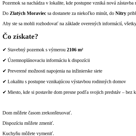
Pozemok sa nachádza v lokalite, kde postupne vzniká nová zástavba r
Do
Zlatých Moraviec
sa dostanete za niekoľko minút, do
Nitry
prib
Aby ste sa mohli rozhodovať na základe overených informácií, všetky 
Čo získate?
✔ Stavebný pozemok s výmerou
2106 m²
✔ Územnoplánovaciu informáciu k dispozícii
✔ Preverené možnosti napojenia na inžinierske siete
✔ Lokalitu s postupne vznikajúcou výstavbou rodinných domov
✔ Miesto, kde si postavíte dom presne podľa svojich predstáv – bez
Dom môžete časom zrekonštruovať.
Dispozíciu môžete zmeniť.
Kuchyňu môžete vymeniť.