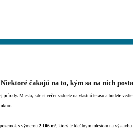
 Niektoré čakajú na to, kým sa na nich post
j prírody. Miesto, kde si večer sadnete na vlastnú terasu a budete vedieť
emkom.
ý pozemok s výmerou
2 106 m²
, ktorý je ideálnym miestom na výstavbu