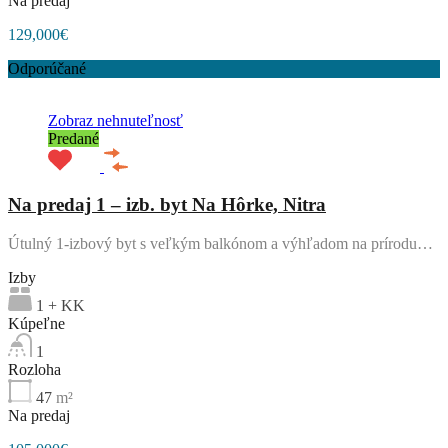
Na predaj
129,000€
Odporúčané
Zobraz nehnuteľnosť
Predané
Na predaj 1 – izb. byt Na Hôrke, Nitra
Útulný 1-izbový byt s veľkým balkónom a výhľadom na prírodu…
Izby
1 + KK
Kúpeľne
1
Rozloha
47
m²
Na predaj