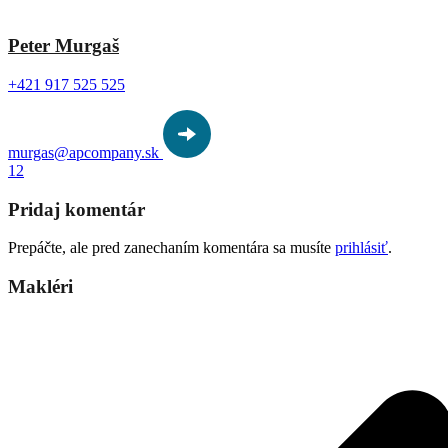
Peter Murgaš
+421 917 525 525
murgas@apcompany.sk
1
2
Pridaj komentár
Prepáčte, ale pred zanechaním komentára sa musíte
prihlásiť
.
Makléri