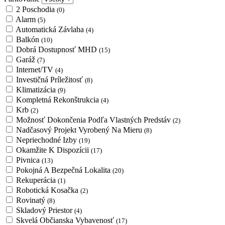
2 Poschodia
(0)
Alarm
(5)
Automatická Závlaha
(4)
Balkón
(10)
Dobrá Dostupnosť MHD
(15)
Garáž
(7)
Internet/TV
(4)
Investičná Príležitosť
(8)
Klimatizácia
(9)
Kompletná Rekonštrukcia
(4)
Krb
(2)
Možnosť Dokončenia Podľa Vlastných Predstáv
(2)
Nadčasový Projekt Vyrobený Na Mieru
(8)
Nepriechodné Izby
(19)
Okamžite K Dispozícii
(17)
Pivnica
(13)
Pokojná A Bezpečná Lokalita
(20)
Rekuperácia
(1)
Robotická Kosačka
(2)
Rovinatý
(8)
Skladový Priestor
(4)
Skvelá Občianska Vybavenosť
(17)