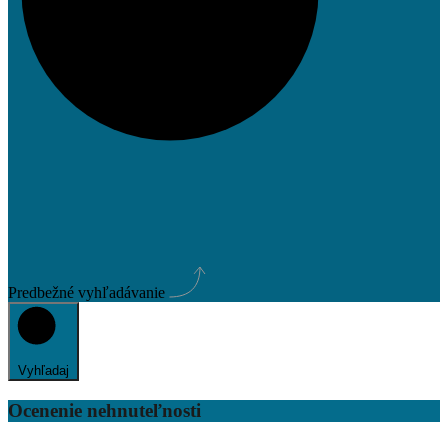
Predbežné vyhľadávanie
Vyhľadaj
Ocenenie nehnuteľnosti