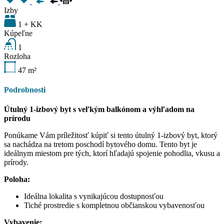
Izby
1 + KK
Kúpeľne
1
Rozloha
47
m²
Podrobnosti
Útulný 1-izbový byt s veľkým balkónom a výhľadom na
prírodu
Ponúkame Vám príležitosť kúpiť si tento útulný 1-izbový byt, ktorý
sa nachádza na tretom poschodí bytového domu. Tento byt je
ideálnym miestom pre tých, ktorí hľadajú spojenie pohodlia, vkusu a
prírody.
Poloha:
Ideálna lokalita s vynikajúcou dostupnosťou
Tiché prostredie s kompletnou občianskou vybavenosťou
Vybavenie: