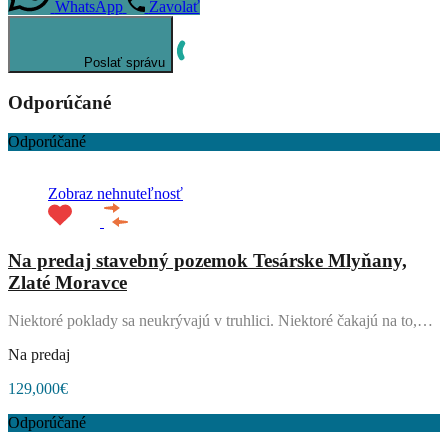
WhatsApp
Zavolať
Poslať správu
Odporúčané
Odporúčané
Zobraz nehnuteľnosť
Na predaj stavebný pozemok Tesárske Mlyňany,
Zlaté Moravce
Niektoré poklady sa neukrývajú v truhlici. Niektoré čakajú na to,…
Na predaj
129,000€
Odporúčané