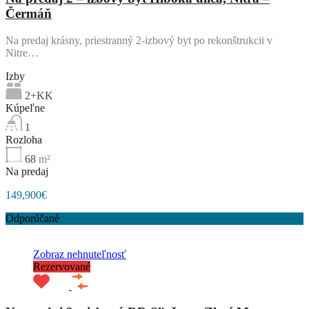
Čermáň
Na predaj krásny, priestranný 2-izbový byt po rekonštrukcii v
Nitre…
Izby
2+KK
Kúpeľne
1
Rozloha
68
m²
Na predaj
149,900€
Odporúčané
Zobraz nehnuteľnosť
Rezervované