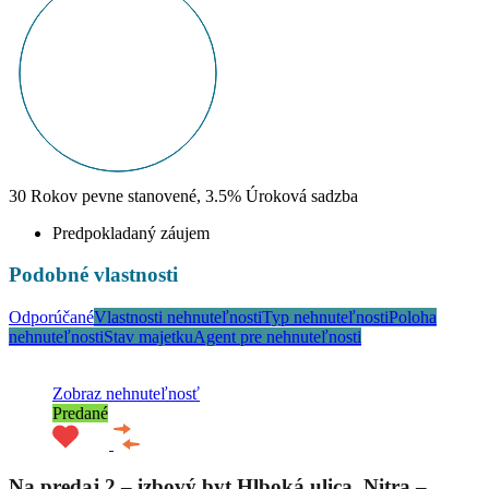
30
Rokov pevne stanovené,
3.5
%
Úroková sadzba
Predpokladaný záujem
Podobné vlastnosti
Odporúčané
Vlastnosti nehnuteľnosti
Typ nehnuteľnosti
Poloha
nehnuteľnosti
Stav majetku
Agent pre nehnuteľnosti
Zobraz nehnuteľnosť
Predané
Na predaj 2 – izbový byt Hlboká ulica, Nitra –