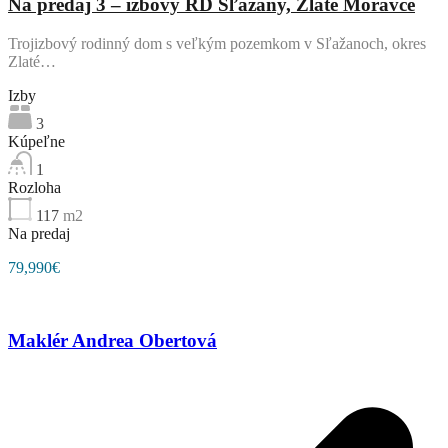
Na predaj 3 – izbový RD Sľažany, Zlaté Moravce
Trojizbový rodinný dom s veľkým pozemkom v Sľažanoch, okres
Zlaté…
Izby
3
Kúpeľne
1
Rozloha
117
m2
Na predaj
79,990€
Maklér Andrea Obertová