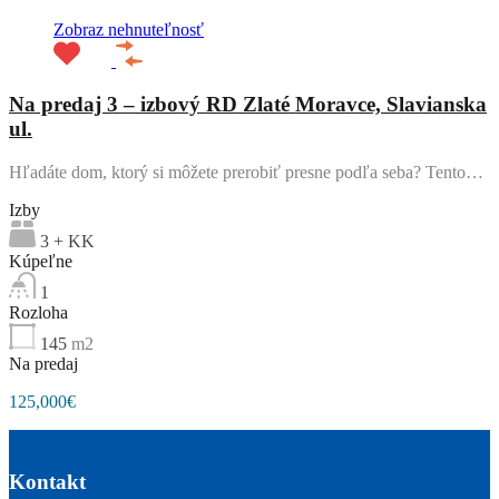
Zobraz nehnuteľnosť
Na predaj 3 – izbový RD Zlaté Moravce, Slavianska
ul.
Hľadáte dom, ktorý si môžete prerobiť presne podľa seba? Tento…
Izby
3 + KK
Kúpeľne
1
Rozloha
145
m2
Na predaj
125,000€
Kontakt