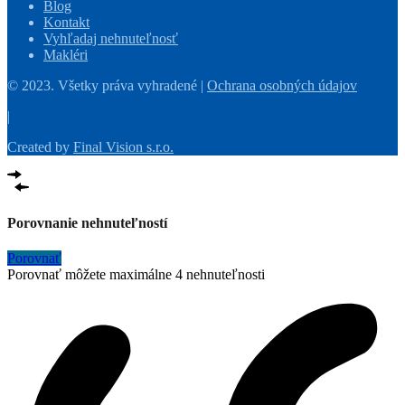
Blog
Kontakt
Vyhľadaj nehnuteľnosť
Makléri
© 2023. Všetky práva vyhradené |
Ochrana osobných údajov
|
Created by
Final Vision s.r.o.
Porovnanie nehnuteľností
Porovnať
Porovnať môžete maximálne 4 nehnuteľnosti