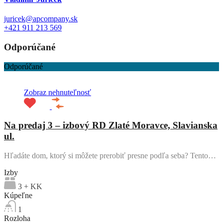
juricek@apcompany.sk
+421 911 213 569
Odporúčané
Odporúčané
Zobraz nehnuteľnosť
Na predaj 3 – izbový RD Zlaté Moravce, Slavianska
ul.
Hľadáte dom, ktorý si môžete prerobiť presne podľa seba? Tento…
Izby
3 + KK
Kúpeľne
1
Rozloha