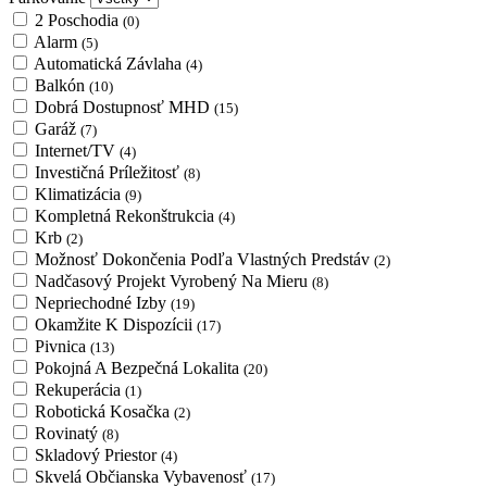
2 Poschodia
(0)
Alarm
(5)
Automatická Závlaha
(4)
Balkón
(10)
Dobrá Dostupnosť MHD
(15)
Garáž
(7)
Internet/TV
(4)
Investičná Príležitosť
(8)
Klimatizácia
(9)
Kompletná Rekonštrukcia
(4)
Krb
(2)
Možnosť Dokončenia Podľa Vlastných Predstáv
(2)
Nadčasový Projekt Vyrobený Na Mieru
(8)
Nepriechodné Izby
(19)
Okamžite K Dispozícii
(17)
Pivnica
(13)
Pokojná A Bezpečná Lokalita
(20)
Rekuperácia
(1)
Robotická Kosačka
(2)
Rovinatý
(8)
Skladový Priestor
(4)
Skvelá Občianska Vybavenosť
(17)