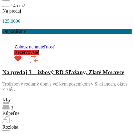
145
m2
Na predaj
125,000€
Odporúčané
Zobraz nehnuteľnosť
Rezervované
Na predaj 3 – izbový RD Sľažany, Zlaté Moravce
Trojizbový rodinný dom s veľkým pozemkom v Sľažanoch, okres
Zlaté…
Izby
3
Kúpeľne
1
Rozloha