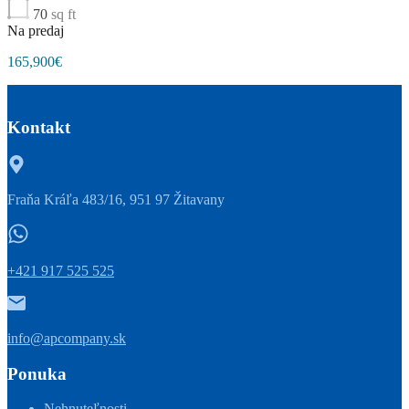
70
sq ft
Na predaj
165,900€
Kontakt
Fraňa Kráľa 483/16, 951 97 Žitavany
+421 917 525 525
info@apcompany.sk
Ponuka
Nehnuteľnosti