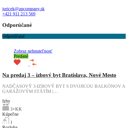
juricek@apcompany.sk
+421 911 213 569
Odporúčané
Odporúčané
Zobraz nehnuteľnosť
Predané
Na predaj 3 – izbový byt Bratislava, Nové Mesto
NADČASOVÝ 3-IZBOVÝ BYT S DVOJICOU BALKÓNOV A
GARÁŽOVÝM STÁTÍM |…
Izby
3+KK
Kúpeľne
1
Rozloha