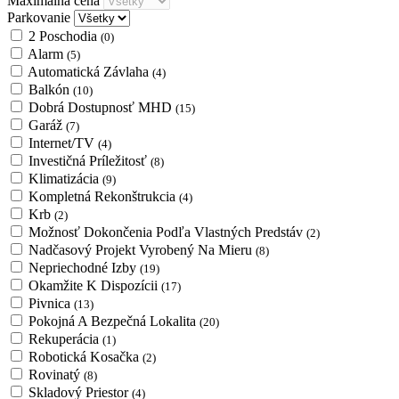
Maximálna cena
Parkovanie
2 Poschodia
(0)
Alarm
(5)
Automatická Závlaha
(4)
Balkón
(10)
Dobrá Dostupnosť MHD
(15)
Garáž
(7)
Internet/TV
(4)
Investičná Príležitosť
(8)
Klimatizácia
(9)
Kompletná Rekonštrukcia
(4)
Krb
(2)
Možnosť Dokončenia Podľa Vlastných Predstáv
(2)
Nadčasový Projekt Vyrobený Na Mieru
(8)
Nepriechodné Izby
(19)
Okamžite K Dispozícii
(17)
Pivnica
(13)
Pokojná A Bezpečná Lokalita
(20)
Rekuperácia
(1)
Robotická Kosačka
(2)
Rovinatý
(8)
Skladový Priestor
(4)