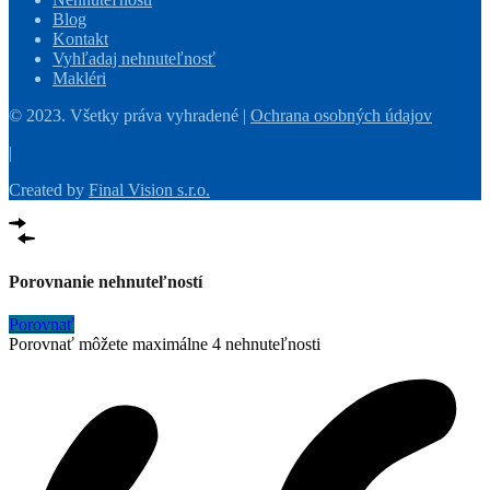
Blog
Kontakt
Vyhľadaj nehnuteľnosť
Makléri
© 2023. Všetky práva vyhradené |
Ochrana osobných údajov
|
Created by
Final Vision s.r.o.
Porovnanie nehnuteľností
Porovnať
Porovnať môžete maximálne 4 nehnuteľnosti