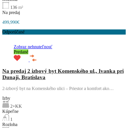
136
m²
Na predaj
499,990€
Odporúčané
Zobraz nehnuteľnosť
Predané
Na predaj 2 izbový byt Komenského ul., Ivanka pri
Dunaji, Bratislava
2-izbový byt na Komenského ulici – Priestor a komfort ako…
Izby
2+KK
Kúpeľne
1
Rozloha