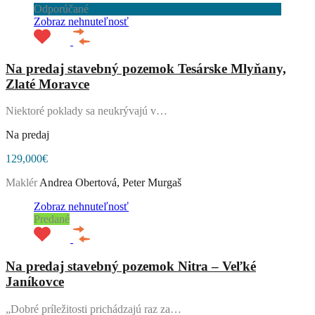
Odporúčané
Zobraz nehnuteľnosť
Na predaj stavebný pozemok Tesárske Mlyňany,
Zlaté Moravce
Niektoré poklady sa neukrývajú v…
Na predaj
129,000€
Maklér
Andrea Obertová, Peter Murgaš
Zobraz nehnuteľnosť
Predané
Na predaj stavebný pozemok Nitra – Veľké
Janíkovce
„Dobré príležitosti prichádzajú raz za…