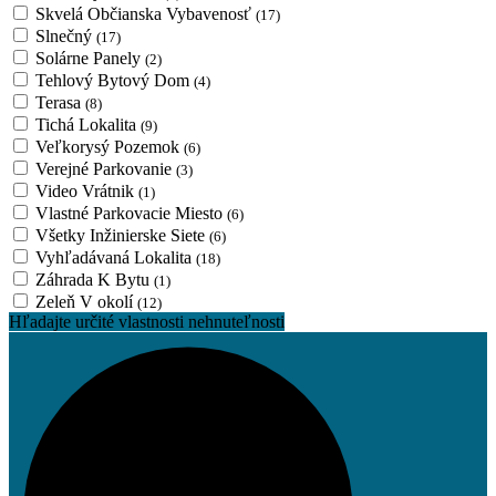
Skvelá Občianska Vybavenosť
(17)
Slnečný
(17)
Solárne Panely
(2)
Tehlový Bytový Dom
(4)
Terasa
(8)
Tichá Lokalita
(9)
Veľkorysý Pozemok
(6)
Verejné Parkovanie
(3)
Video Vrátnik
(1)
Vlastné Parkovacie Miesto
(6)
Všetky Inžinierske Siete
(6)
Vyhľadávaná Lokalita
(18)
Záhrada K Bytu
(1)
Zeleň V okolí
(12)
Hľadajte určité vlastnosti nehnuteľnosti