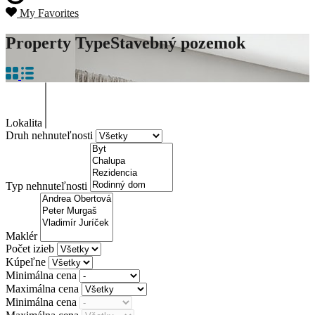
My Favorites
Property Type
Stavebný pozemok
Lokalita
Druh nehnuteľnosti
Typ nehnuteľnosti
Maklér
Počet izieb
Kúpeľne
Minimálna cena
Maximálna cena
Minimálna cena