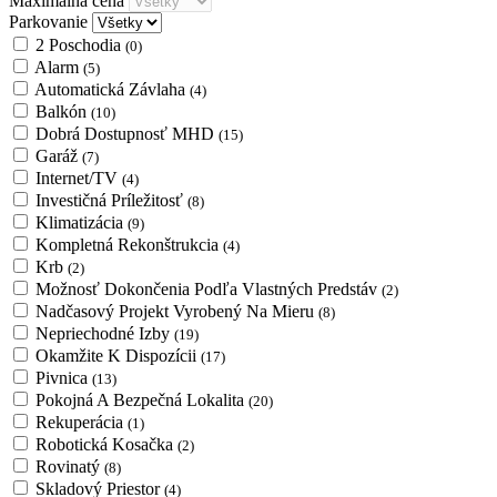
Maximálna cena
Parkovanie
2 Poschodia
(0)
Alarm
(5)
Automatická Závlaha
(4)
Balkón
(10)
Dobrá Dostupnosť MHD
(15)
Garáž
(7)
Internet/TV
(4)
Investičná Príležitosť
(8)
Klimatizácia
(9)
Kompletná Rekonštrukcia
(4)
Krb
(2)
Možnosť Dokončenia Podľa Vlastných Predstáv
(2)
Nadčasový Projekt Vyrobený Na Mieru
(8)
Nepriechodné Izby
(19)
Okamžite K Dispozícii
(17)
Pivnica
(13)
Pokojná A Bezpečná Lokalita
(20)
Rekuperácia
(1)
Robotická Kosačka
(2)
Rovinatý
(8)
Skladový Priestor
(4)