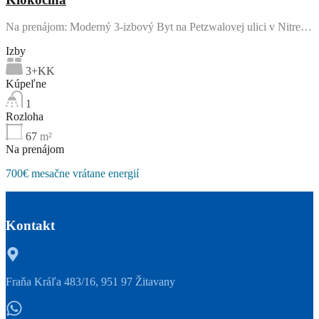
Na prenájom: Moderný 3-izbový Byt na Petzwalovej ulici v Nitre…
Izby
3+KK
Kúpeľne
1
Rozloha
67
m²
Na prenájom
700€ mesačne vrátane energií
Kontakt
Fraňa Kráľa 483/16, 951 97 Žitavany