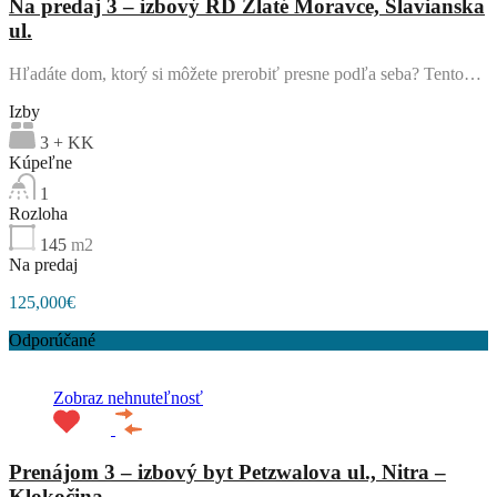
Na predaj 3 – izbový RD Zlaté Moravce, Slavianska
ul.
Hľadáte dom, ktorý si môžete prerobiť presne podľa seba? Tento…
Izby
3 + KK
Kúpeľne
1
Rozloha
145
m2
Na predaj
125,000€
Odporúčané
Zobraz nehnuteľnosť
Prenájom 3 – izbový byt Petzwalova ul., Nitra –
Klokočina