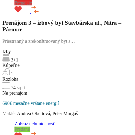
Prenajaté
Prenájom 3 – izbový byt Stavbárska ul., Nitra –
Párovce
Priestranný a zrekonštruovaný byt s…
Izby
3+1
Kúpeľne
1
Rozloha
74
sq ft
Na prenájom
690€ mesačne vrátane energií
Maklér
Andrea Obertová, Peter Murgaš
Zobraz nehnuteľnosť
Predané