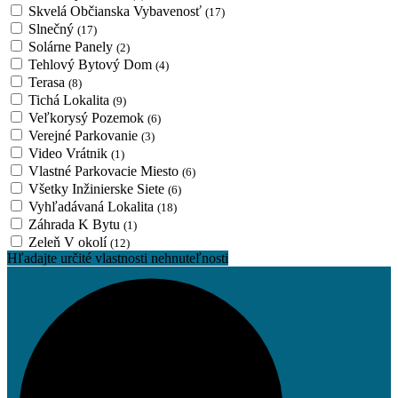
Skvelá Občianska Vybavenosť
(17)
Slnečný
(17)
Solárne Panely
(2)
Tehlový Bytový Dom
(4)
Terasa
(8)
Tichá Lokalita
(9)
Veľkorysý Pozemok
(6)
Verejné Parkovanie
(3)
Video Vrátnik
(1)
Vlastné Parkovacie Miesto
(6)
Všetky Inžinierske Siete
(6)
Vyhľadávaná Lokalita
(18)
Záhrada K Bytu
(1)
Zeleň V okolí
(12)
Hľadajte určité vlastnosti nehnuteľnosti