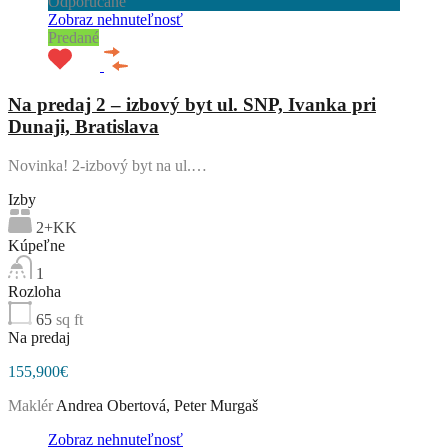
Odporúčané
Zobraz nehnuteľnosť
Predané
Na predaj 2 – izbový byt ul. SNP, Ivanka pri
Dunaji, Bratislava
Novinka! 2-izbový byt na ul.…
Izby
2+KK
Kúpeľne
1
Rozloha
65
sq ft
Na predaj
155,900€
Maklér
Andrea Obertová, Peter Murgaš
Zobraz nehnuteľnosť