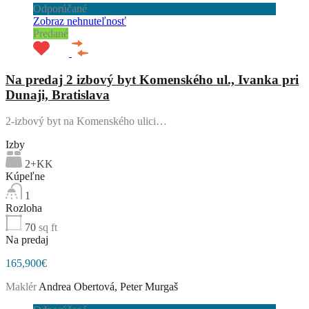
Odporúčané
Zobraz nehnuteľnosť
Predané
Na predaj 2 izbový byt Komenského ul., Ivanka pri
Dunaji, Bratislava
2-izbový byt na Komenského ulici…
Izby
2+KK
Kúpeľne
1
Rozloha
70
sq ft
Na predaj
165,900€
Maklér
Andrea Obertová, Peter Murgaš