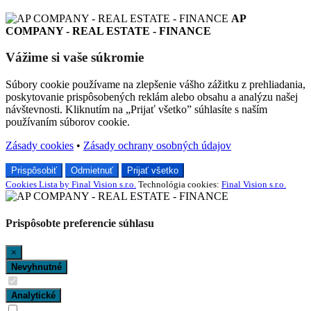
AP
COMPANY - REAL ESTATE - FINANCE
Vážime si vaše súkromie
Súbory cookie používame na zlepšenie vášho zážitku z prehliadania,
poskytovanie prispôsobených reklám alebo obsahu a analýzu našej
návštevnosti. Kliknutím na „Prijať všetko” súhlasíte s naším
používaním súborov cookie.
Zásady cookies
•
Zásady ochrany osobných údajov
Prispôsobiť
Odmietnuť
Prijať všetko
Cookies Lista by Final Vision s.r.o.
Technológia cookies:
Final Vision s.r.o.
Prispôsobte preferencie súhlasu
×
Nevyhnutné
Analytické