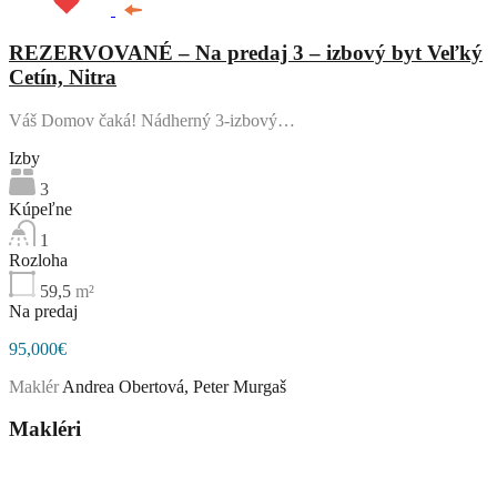
REZERVOVANÉ – Na predaj 3 – izbový byt Veľký
Cetín, Nitra
Váš Domov čaká! Nádherný 3-izbový…
Izby
3
Kúpeľne
1
Rozloha
59,5
m²
Na predaj
95,000€
Maklér
Andrea Obertová, Peter Murgaš
Makléri