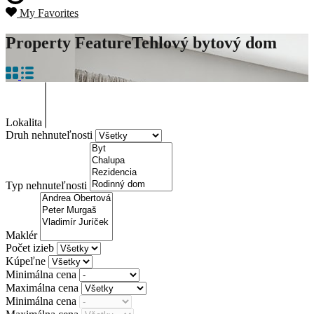
My Favorites
Property Feature
Tehlový bytový dom
Lokalita
Druh nehnuteľnosti
Typ nehnuteľnosti
Maklér
Počet izieb
Kúpeľne
Minimálna cena
Maximálna cena
Minimálna cena